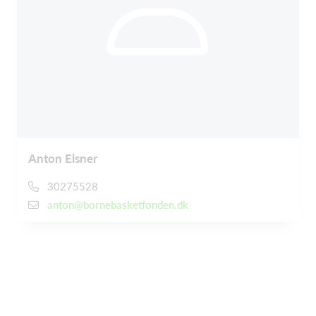
Anton Elsner
30275528
anton@bornebasketfonden.dk